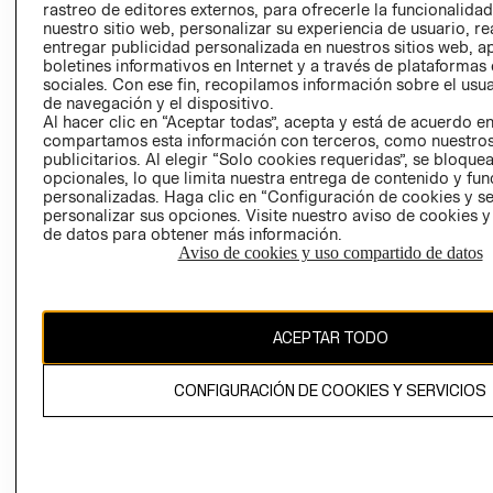
rastreo de editores externos, para ofrecerle la funcionalid
LIBRO DE
nuestro sitio web, personalizar su experiencia de usuario, rea
RECLAMACIO
entregar publicidad personalizada en nuestros sitios web, a
boletines informativos en Internet y a través de plataformas
sociales. Con ese fin, recopilamos información sobre el usua
de navegación y el dispositivo.
Al hacer clic en “Aceptar todas”, acepta y está de acuerdo e
compartamos esta información con terceros, como nuestros
publicitarios. Al elegir “Solo cookies requeridas”, se bloque
opcionales, lo que limita nuestra entrega de contenido y fu
Ecuador ($)
personalizadas. Haga clic en “Configuración de cookies y se
personalizar sus opciones. Visite nuestro aviso de cookies 
CAMBIAR REGIÓN
de datos para obtener más información.
Aviso de cookies y uso compartido de datos
El contenido de esta página web está protegido por copyright y es
ACEPTAR TODO
propiedad de H&M Hennes & Mauritz AB.
CONFIGURACIÓN DE COOKIES Y SERVICIOS