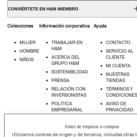
CONVIÉRTETE EN H&M MIEMBRO
Colecciones
Información corporativa
Ayuda
MUJER
TRABAJAR EN
CONTACTO
H&M
HOMBRE
SERVICIO AL
ACERCA DEL
CLIENTE
NIÑOS
GRUPO H&M
MI CUENTA
SOSTENIBILIDAD
NUESTRAS
PRENSA
TIENDAS
RELACIÓN CON
TÉRMINOS Y
INVERSONISTAS
CONDICIONE
POLÍTICA
AVISO DE
EMPRESARIAL
PRIVACIDAD
GIFT CARD
Antes de empezar a comprar
AVISO DE
COOKIES
Utilizamos cookies de origen y de terceros, incluidas otras 