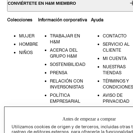
CONVIÉRTETE EN H&M MIEMBRO
Colecciones
Información corporativa
Ayuda
MUJER
TRABAJAR EN
CONTACTO
H&M
HOMBRE
SERVICIO AL
ACERCA DEL
CLIENTE
NIÑOS
GRUPO H&M
MI CUENTA
SOSTENIBILIDAD
NUESTRAS
PRENSA
TIENDAS
RELACIÓN CON
TÉRMINOS Y
INVERSONISTAS
CONDICIONE
POLÍTICA
AVISO DE
EMPRESARIAL
PRIVACIDAD
GIFT CARD
AVISO DE
Antes de empezar a comprar
COOKIES
Utilizamos cookies de origen y de terceros, incluidas otras 
rastreo de editores externos, para ofrecerle la funcionalid
LIBRO DE