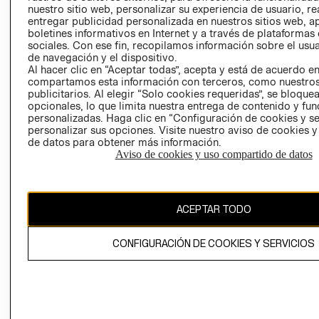
nuestro sitio web, personalizar su experiencia de usuario, rea
RECLAMACIO
entregar publicidad personalizada en nuestros sitios web, a
boletines informativos en Internet y a través de plataformas
sociales. Con ese fin, recopilamos información sobre el usua
de navegación y el dispositivo.
Al hacer clic en “Aceptar todas”, acepta y está de acuerdo e
compartamos esta información con terceros, como nuestros
publicitarios. Al elegir “Solo cookies requeridas”, se bloque
opcionales, lo que limita nuestra entrega de contenido y fu
Ecuador ($)
personalizadas. Haga clic en “Configuración de cookies y se
personalizar sus opciones. Visite nuestro aviso de cookies 
CAMBIAR REGIÓN
de datos para obtener más información.
Aviso de cookies y uso compartido de datos
El contenido de esta página web está protegido por copyright y es
ACEPTAR TODO
propiedad de H&M Hennes & Mauritz AB.
CONFIGURACIÓN DE COOKIES Y SERVICIOS