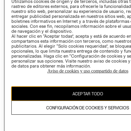
Utilizamos cookies de origen y de terceros, incluidas otras 
COOKIES
rastreo de editores externos, para ofrecerle la funcionalid
LIBRO DE
nuestro sitio web, personalizar su experiencia de usuario, rea
RECLAMACIO
entregar publicidad personalizada en nuestros sitios web, a
boletines informativos en Internet y a través de plataformas
sociales. Con ese fin, recopilamos información sobre el usua
de navegación y el dispositivo.
Al hacer clic en “Aceptar todas”, acepta y está de acuerdo e
compartamos esta información con terceros, como nuestros
publicitarios. Al elegir “Solo cookies requeridas”, se bloque
opcionales, lo que limita nuestra entrega de contenido y fu
Ecuador ($)
personalizadas. Haga clic en “Configuración de cookies y se
personalizar sus opciones. Visite nuestro aviso de cookies 
de datos para obtener más información.
CAMBIAR REGIÓN
Aviso de cookies y uso compartido de datos
El contenido de esta página web está protegido por copyright y es
ACEPTAR TODO
propiedad de H&M Hennes & Mauritz AB.
CONFIGURACIÓN DE COOKIES Y SERVICIOS