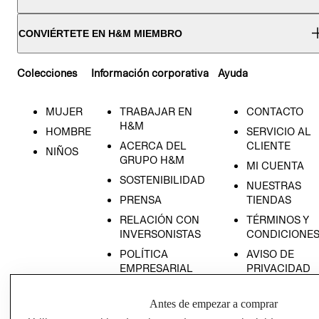
CONVIÉRTETE EN H&M MIEMBRO
Colecciones
Información corporativa
Ayuda
MUJER
TRABAJAR EN
CONTACTO
H&M
HOMBRE
SERVICIO AL
ACERCA DEL
CLIENTE
NIÑOS
GRUPO H&M
MI CUENTA
SOSTENIBILIDAD
NUESTRAS
PRENSA
TIENDAS
RELACIÓN CON
TÉRMINOS Y
INVERSONISTAS
CONDICIONE
POLÍTICA
AVISO DE
EMPRESARIAL
PRIVACIDAD
GIFT CARD
Antes de empezar a comprar
AVISO DE