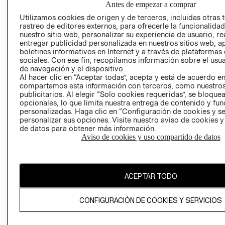
Antes de empezar a comprar
AVISO DE
Utilizamos cookies de origen y de terceros, incluidas otras 
COOKIES
rastreo de editores externos, para ofrecerle la funcionalid
nuestro sitio web, personalizar su experiencia de usuario, rea
LIBRO DE
entregar publicidad personalizada en nuestros sitios web, a
RECLAMACIO
boletines informativos en Internet y a través de plataformas
sociales. Con ese fin, recopilamos información sobre el usua
de navegación y el dispositivo.
Al hacer clic en “Aceptar todas”, acepta y está de acuerdo e
compartamos esta información con terceros, como nuestros
publicitarios. Al elegir “Solo cookies requeridas”, se bloque
opcionales, lo que limita nuestra entrega de contenido y fu
personalizadas. Haga clic en “Configuración de cookies y se
Ecuador ($)
personalizar sus opciones. Visite nuestro aviso de cookies 
de datos para obtener más información.
CAMBIAR REGIÓN
Aviso de cookies y uso compartido de datos
ACEPTAR TODO
El contenido de esta página web está protegido por copyright y es
propiedad de H&M Hennes & Mauritz AB.
CONFIGURACIÓN DE COOKIES Y SERVICIOS