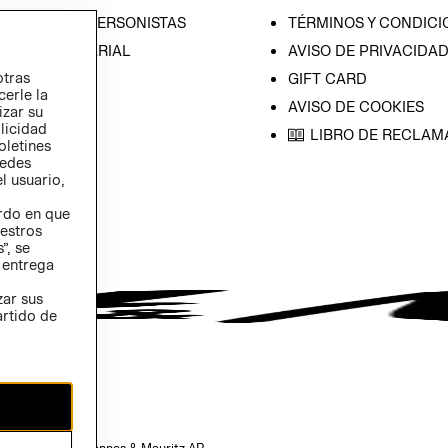
CIÓN CON INVERSONISTAS
TÉRMINOS Y CONDICI
ICA EMPRESARIAL
AVISO DE PRIVACIDA
otras
GIFT CARD
cerle la
AVISO DE COOKIES
izar su
blicidad
LIBRO DE RECLAM
oletines
redes
l usuario,
erdo en que
estros
”, se
 entrega
zar sus
artido de