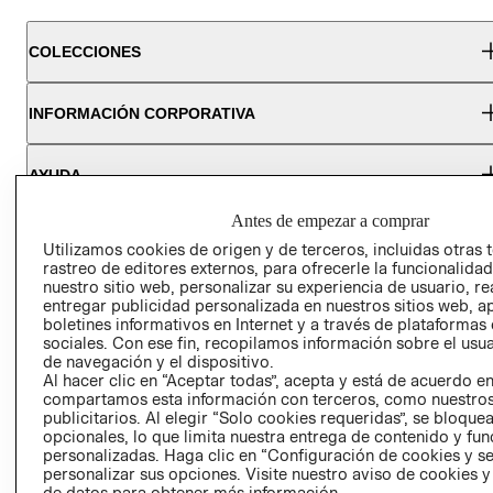
COLECCIONES
INFORMACIÓN CORPORATIVA
AYUDA
Antes de empezar a comprar
CONVIÉRTETE EN H&M MIEMBRO
Utilizamos cookies de origen y de terceros, incluidas otras 
rastreo de editores externos, para ofrecerle la funcionalid
nuestro sitio web, personalizar su experiencia de usuario, rea
Colecciones
Información corporativa
Ayuda
entregar publicidad personalizada en nuestros sitios web, a
boletines informativos en Internet y a través de plataformas
sociales. Con ese fin, recopilamos información sobre el usua
MUJER
TRABAJAR EN
CONTACTO
de navegación y el dispositivo.
H&M
Al hacer clic en “Aceptar todas”, acepta y está de acuerdo e
HOMBRE
SERVICIO AL
compartamos esta información con terceros, como nuestros
ACERCA DEL
CLIENTE
publicitarios. Al elegir “Solo cookies requeridas”, se bloque
NIÑOS
GRUPO H&M
opcionales, lo que limita nuestra entrega de contenido y fu
MI CUENTA
personalizadas. Haga clic en “Configuración de cookies y se
SOSTENIBILIDAD
NUESTRAS
personalizar sus opciones. Visite nuestro aviso de cookies 
de datos para obtener más información.