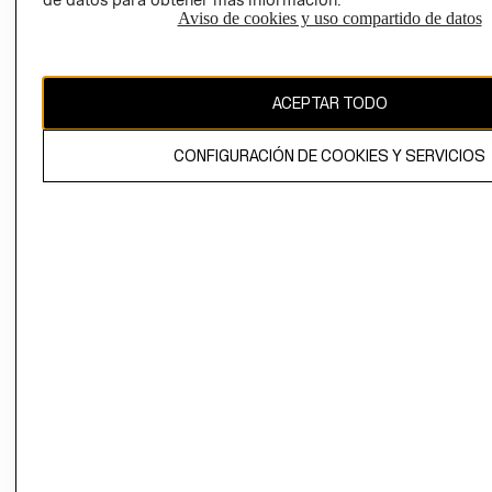
PRENSA
TIENDAS
Aviso de cookies y uso compartido de datos
RELACIÓN CON
TÉRMINOS Y
INVERSONISTAS
CONDICIONE
POLÍTICA
AVISO DE
ACEPTAR TODO
EMPRESARIAL
PRIVACIDAD
GIFT CARD
CONFIGURACIÓN DE COOKIES Y SERVICIOS
AVISO DE
COOKIES
LIBRO DE
RECLAMACIO
Ecuador ($)
CAMBIAR REGIÓN