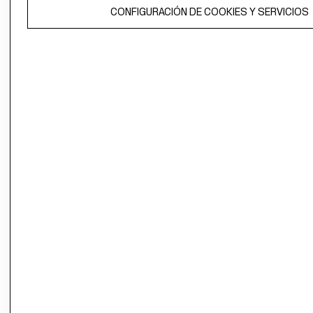
COOKIES
CONFIGURACIÓN DE COOKIES Y SERVICIOS
LIBRO DE
RECLAMACIO
Ecuador ($)
CAMBIAR REGIÓN
El contenido de esta página web está protegido por copyright y es
propiedad de H&M Hennes & Mauritz AB.