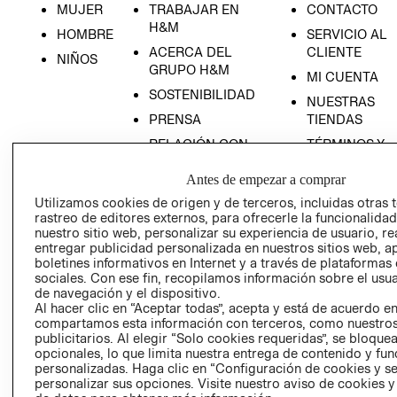
MUJER
TRABAJAR EN
CONTACTO
H&M
HOMBRE
SERVICIO AL
ACERCA DEL
CLIENTE
NIÑOS
GRUPO H&M
MI CUENTA
SOSTENIBILIDAD
NUESTRAS
PRENSA
TIENDAS
RELACIÓN CON
TÉRMINOS Y
INVERSONISTAS
CONDICIONE
RECIÉN NACIDO
Antes de empezar a comprar
POLÍTICA
AVISO DE
NOVEDADES
Utilizamos cookies de origen y de terceros, incluidas otras 
EMPRESARIAL
PRIVACIDAD
rastreo de editores externos, para ofrecerle la funcionalid
GIFT CARD
nuestro sitio web, personalizar su experiencia de usuario, rea
entregar publicidad personalizada en nuestros sitios web, a
AVISO DE
boletines informativos en Internet y a través de plataformas
COOKIES
sociales. Con ese fin, recopilamos información sobre el usua
de navegación y el dispositivo.
LIBRO DE
Al hacer clic en “Aceptar todas”, acepta y está de acuerdo e
RECLAMACIO
compartamos esta información con terceros, como nuestros
publicitarios. Al elegir “Solo cookies requeridas”, se bloque
opcionales, lo que limita nuestra entrega de contenido y fu
personalizadas. Haga clic en “Configuración de cookies y se
personalizar sus opciones. Visite nuestro aviso de cookies 