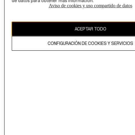
de datos para obtener más información.
Aviso de cookies y uso compartido de datos
Ecuador ($)
CAMBIAR REGIÓN
ACEPTAR TODO
CONFIGURACIÓN DE COOKIES Y SERVICIOS
El contenido de esta página web está protegido por copyright y es
propiedad de H&M Hennes & Mauritz AB.