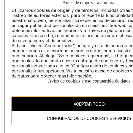
Antes de empezar a comprar
AVISO DE
Utilizamos cookies de origen y de terceros, incluidas otras 
COOKIES
rastreo de editores externos, para ofrecerle la funcionalid
nuestro sitio web, personalizar su experiencia de usuario, rea
LIBRO DE
entregar publicidad personalizada en nuestros sitios web, a
RECLAMACIO
boletines informativos en Internet y a través de plataformas
sociales. Con ese fin, recopilamos información sobre el usua
de navegación y el dispositivo.
Al hacer clic en “Aceptar todas”, acepta y está de acuerdo e
compartamos esta información con terceros, como nuestros
publicitarios. Al elegir “Solo cookies requeridas”, se bloque
opcionales, lo que limita nuestra entrega de contenido y fu
personalizadas. Haga clic en “Configuración de cookies y se
Ecuador ($)
personalizar sus opciones. Visite nuestro aviso de cookies 
de datos para obtener más información.
CAMBIAR REGIÓN
Aviso de cookies y uso compartido de datos
ACEPTAR TODO
El contenido de esta página web está protegido por copyright y es
propiedad de H&M Hennes & Mauritz AB.
CONFIGURACIÓN DE COOKIES Y SERVICIOS