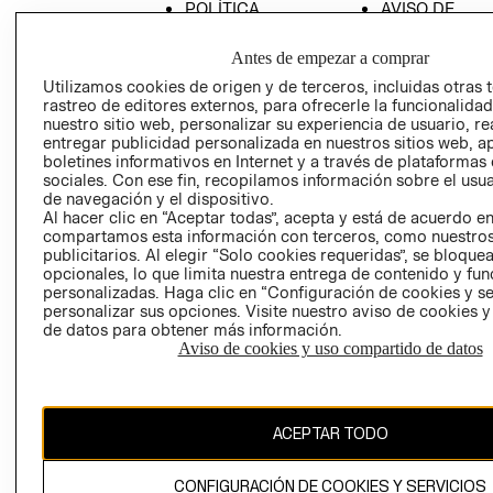
POLÍTICA
AVISO DE
EMPRESARIAL
PRIVACIDAD
Antes de empezar a comprar
GIFT CARD
Utilizamos cookies de origen y de terceros, incluidas otras 
AVISO DE
rastreo de editores externos, para ofrecerle la funcionalid
COOKIES
nuestro sitio web, personalizar su experiencia de usuario, rea
entregar publicidad personalizada en nuestros sitios web, a
LIBRO DE
boletines informativos en Internet y a través de plataformas
RECLAMACIO
sociales. Con ese fin, recopilamos información sobre el usua
de navegación y el dispositivo.
Al hacer clic en “Aceptar todas”, acepta y está de acuerdo e
compartamos esta información con terceros, como nuestros
publicitarios. Al elegir “Solo cookies requeridas”, se bloque
opcionales, lo que limita nuestra entrega de contenido y fu
personalizadas. Haga clic en “Configuración de cookies y se
personalizar sus opciones. Visite nuestro aviso de cookies 
Ecuador ($)
de datos para obtener más información.
Aviso de cookies y uso compartido de datos
CAMBIAR REGIÓN
ACEPTAR TODO
El contenido de esta página web está protegido por copyright y es
propiedad de H&M Hennes & Mauritz AB.
CONFIGURACIÓN DE COOKIES Y SERVICIOS