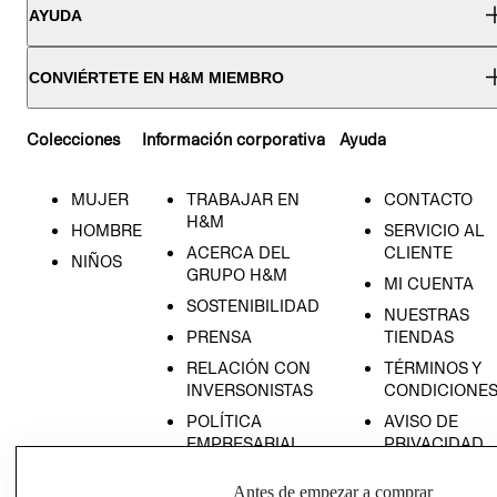
AYUDA
CONVIÉRTETE EN H&M MIEMBRO
Colecciones
Información corporativa
Ayuda
MUJER
TRABAJAR EN
CONTACTO
H&M
HOMBRE
SERVICIO AL
ACERCA DEL
CLIENTE
NIÑOS
GRUPO H&M
MI CUENTA
SOSTENIBILIDAD
NUESTRAS
PRENSA
TIENDAS
RELACIÓN CON
TÉRMINOS Y
INVERSONISTAS
CONDICIONE
POLÍTICA
AVISO DE
EMPRESARIAL
PRIVACIDAD
GIFT CARD
Antes de empezar a comprar