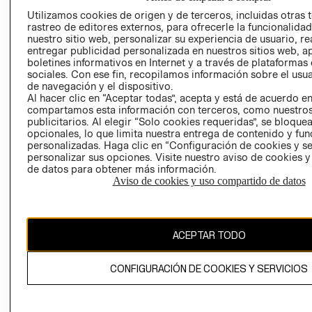
AVISO DE
Utilizamos cookies de origen y de terceros, incluidas otras 
COOKIES
rastreo de editores externos, para ofrecerle la funcionalid
nuestro sitio web, personalizar su experiencia de usuario, rea
LIBRO DE
entregar publicidad personalizada en nuestros sitios web, a
RECLAMACIO
boletines informativos en Internet y a través de plataformas
sociales. Con ese fin, recopilamos información sobre el usua
de navegación y el dispositivo.
Al hacer clic en “Aceptar todas”, acepta y está de acuerdo e
compartamos esta información con terceros, como nuestros
publicitarios. Al elegir “Solo cookies requeridas”, se bloque
opcionales, lo que limita nuestra entrega de contenido y fu
personalizadas. Haga clic en “Configuración de cookies y se
Ecuador ($)
personalizar sus opciones. Visite nuestro aviso de cookies 
de datos para obtener más información.
CAMBIAR REGIÓN
Aviso de cookies y uso compartido de datos
ACEPTAR TODO
El contenido de esta página web está protegido por copyright y es
propiedad de H&M Hennes & Mauritz AB.
CONFIGURACIÓN DE COOKIES Y SERVICIOS