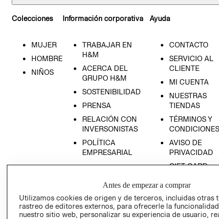
Colecciones
Información corporativa
Ayuda
MUJER
TRABAJAR EN
CONTACTO
H&M
HOMBRE
SERVICIO AL
ACERCA DEL
CLIENTE
NIÑOS
GRUPO H&M
MI CUENTA
SOSTENIBILIDAD
NUESTRAS
PRENSA
TIENDAS
RELACIÓN CON
TÉRMINOS Y
INVERSONISTAS
CONDICIONE
POLÍTICA
AVISO DE
EMPRESARIAL
PRIVACIDAD
GIFT CARD
AVISO DE
Antes de empezar a comprar
COOKIES
Utilizamos cookies de origen y de terceros, incluidas otras 
LIBRO DE
rastreo de editores externos, para ofrecerle la funcionalid
CIÉN NACIDO
RECLAMACIO
nuestro sitio web, personalizar su experiencia de usuario, rea