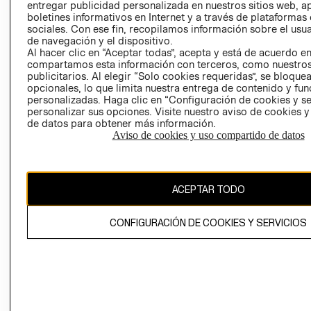
entregar publicidad personalizada en nuestros sitios web, a
VEDADES
boletines informativos en Internet y a través de plataformas
sociales. Con ese fin, recopilamos información sobre el usua
de navegación y el dispositivo.
Al hacer clic en “Aceptar todas”, acepta y está de acuerdo e
compartamos esta información con terceros, como nuestros
publicitarios. Al elegir “Solo cookies requeridas”, se bloque
Ecuador ($)
opcionales, lo que limita nuestra entrega de contenido y fu
personalizadas. Haga clic en “Configuración de cookies y se
personalizar sus opciones. Visite nuestro aviso de cookies 
CAMBIAR REGIÓN
de datos para obtener más información.
Aviso de cookies y uso compartido de datos
El contenido de esta página web está protegido por copyright y es
propiedad de H&M Hennes & Mauritz AB.
ACEPTAR TODO
CONFIGURACIÓN DE COOKIES Y SERVICIOS