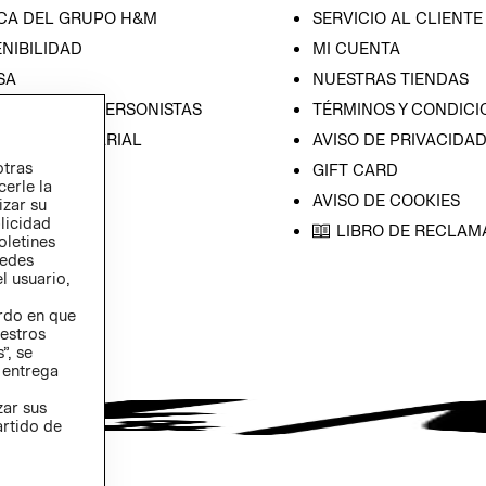
CA DEL GRUPO H&M
SERVICIO AL CLIENTE
NIBILIDAD
MI CUENTA
SA
NUESTRAS TIENDAS
CIÓN CON INVERSONISTAS
TÉRMINOS Y CONDICI
ICA EMPRESARIAL
AVISO DE PRIVACIDA
otras
GIFT CARD
cerle la
AVISO DE COOKIES
izar su
blicidad
LIBRO DE RECLAM
oletines
redes
l usuario,
erdo en que
estros
”, se
 entrega
zar sus
artido de