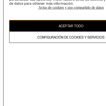
de datos para obtener más información.
Aviso de cookies y uso compartido de datos
Ecuador ($)
CAMBIAR REGIÓN
ACEPTAR TODO
CONFIGURACIÓN DE COOKIES Y SERVICIOS
El contenido de esta página web está protegido por copyright y es
propiedad de H&M Hennes & Mauritz AB.