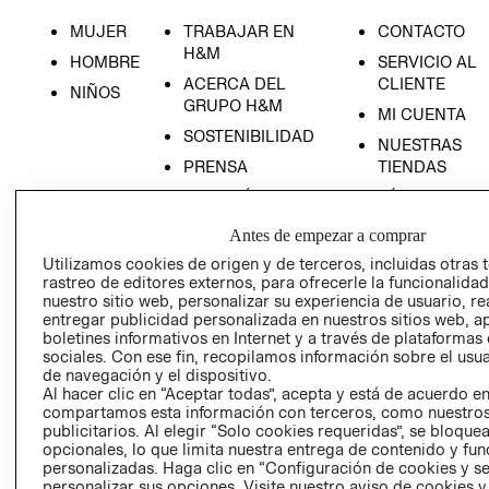
MUJER
TRABAJAR EN
CONTACTO
H&M
HOMBRE
SERVICIO AL
ACERCA DEL
CLIENTE
NIÑOS
GRUPO H&M
MI CUENTA
SOSTENIBILIDAD
NUESTRAS
PRENSA
TIENDAS
RELACIÓN CON
TÉRMINOS Y
RECIÉN NACIDO
INVERSONISTAS
CONDICIONE
Antes de empezar a comprar
NOVEDADES
POLÍTICA
AVISO DE
Utilizamos cookies de origen y de terceros, incluidas otras 
EMPRESARIAL
PRIVACIDAD
rastreo de editores externos, para ofrecerle la funcionalid
nuestro sitio web, personalizar su experiencia de usuario, rea
GIFT CARD
entregar publicidad personalizada en nuestros sitios web, a
AVISO DE
boletines informativos en Internet y a través de plataformas
COOKIES
sociales. Con ese fin, recopilamos información sobre el usua
de navegación y el dispositivo.
LIBRO DE
Al hacer clic en “Aceptar todas”, acepta y está de acuerdo e
RECLAMACIO
compartamos esta información con terceros, como nuestros
publicitarios. Al elegir “Solo cookies requeridas”, se bloque
opcionales, lo que limita nuestra entrega de contenido y fu
personalizadas. Haga clic en “Configuración de cookies y se
personalizar sus opciones. Visite nuestro aviso de cookies 