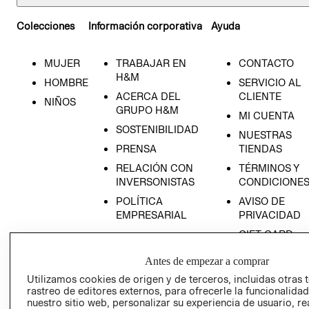
Colecciones
Información corporativa
Ayuda
MUJER
TRABAJAR EN
CONTACTO
H&M
HOMBRE
SERVICIO AL
ACERCA DEL
CLIENTE
NIÑOS
GRUPO H&M
MI CUENTA
SOSTENIBILIDAD
NUESTRAS
PRENSA
TIENDAS
RELACIÓN CON
TÉRMINOS Y
INVERSONISTAS
CONDICIONE
POLÍTICA
AVISO DE
EMPRESARIAL
PRIVACIDAD
GIFT CARD
AVISO DE
Antes de empezar a comprar
COOKIES
Utilizamos cookies de origen y de terceros, incluidas otras 
LIBRO DE
rastreo de editores externos, para ofrecerle la funcionalid
RECLAMACIO
nuestro sitio web, personalizar su experiencia de usuario, rea