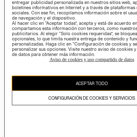
entregar publicidad personalizada en nuestros sitios web, a
boletines informativos en Internet y a través de plataformas
sociales. Con ese fin, recopilamos información sobre el usua
de navegación y el dispositivo.
Al hacer clic en “Aceptar todas”, acepta y está de acuerdo e
compartamos esta información con terceros, como nuestros
publicitarios. Al elegir “Solo cookies requeridas”, se bloque
Ecuador ($)
opcionales, lo que limita nuestra entrega de contenido y fu
personalizadas. Haga clic en “Configuración de cookies y se
personalizar sus opciones. Visite nuestro aviso de cookies 
CAMBIAR REGIÓN
de datos para obtener más información.
RECIÉN NACIDO
Aviso de cookies y uso compartido de datos
NOVEDADES
El contenido de esta página web está protegido por copyright y es
propiedad de H&M Hennes & Mauritz AB.
ACEPTAR TODO
CONFIGURACIÓN DE COOKIES Y SERVICIOS