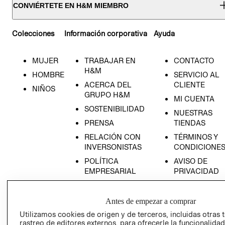
CONVIÉRTETE EN H&M MIEMBRO
Colecciones
Información corporativa
Ayuda
MUJER
TRABAJAR EN
CONTACTO
H&M
HOMBRE
SERVICIO AL
ACERCA DEL
CLIENTE
NIÑOS
GRUPO H&M
MI CUENTA
SOSTENIBILIDAD
NUESTRAS
PRENSA
TIENDAS
RELACIÓN CON
TÉRMINOS Y
INVERSONISTAS
CONDICIONE
POLÍTICA
AVISO DE
EMPRESARIAL
PRIVACIDAD
GIFT CARD
AVISO DE
Antes de empezar a comprar
COOKIES
Utilizamos cookies de origen y de terceros, incluidas otras 
rastreo de editores externos, para ofrecerle la funcionalid
LIBRO DE