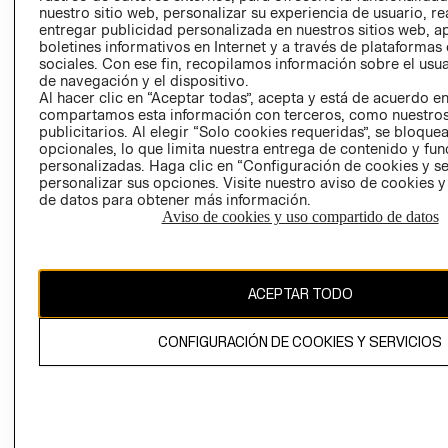
nuestro sitio web, personalizar su experiencia de usuario, rea
RECLAMACIO
entregar publicidad personalizada en nuestros sitios web, a
boletines informativos en Internet y a través de plataformas
sociales. Con ese fin, recopilamos información sobre el usua
de navegación y el dispositivo.
Al hacer clic en “Aceptar todas”, acepta y está de acuerdo e
compartamos esta información con terceros, como nuestros
publicitarios. Al elegir “Solo cookies requeridas”, se bloque
opcionales, lo que limita nuestra entrega de contenido y fu
Ecuador ($)
personalizadas. Haga clic en “Configuración de cookies y se
personalizar sus opciones. Visite nuestro aviso de cookies 
CAMBIAR REGIÓN
de datos para obtener más información.
Aviso de cookies y uso compartido de datos
El contenido de esta página web está protegido por copyright y es
ACEPTAR TODO
propiedad de H&M Hennes & Mauritz AB.
CONFIGURACIÓN DE COOKIES Y SERVICIOS