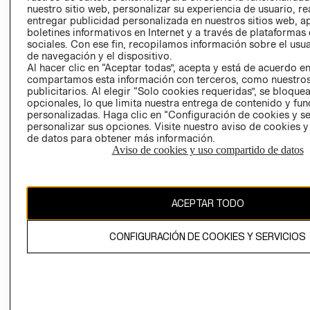
nuestro sitio web, personalizar su experiencia de usuario, rea
RECLAMACIO
entregar publicidad personalizada en nuestros sitios web, a
boletines informativos en Internet y a través de plataformas
sociales. Con ese fin, recopilamos información sobre el usua
de navegación y el dispositivo.
Al hacer clic en “Aceptar todas”, acepta y está de acuerdo e
compartamos esta información con terceros, como nuestros
publicitarios. Al elegir “Solo cookies requeridas”, se bloque
opcionales, lo que limita nuestra entrega de contenido y fu
Ecuador ($)
personalizadas. Haga clic en “Configuración de cookies y se
personalizar sus opciones. Visite nuestro aviso de cookies 
CAMBIAR REGIÓN
de datos para obtener más información.
Aviso de cookies y uso compartido de datos
El contenido de esta página web está protegido por copyright y es
ACEPTAR TODO
propiedad de H&M Hennes & Mauritz AB.
CONFIGURACIÓN DE COOKIES Y SERVICIOS