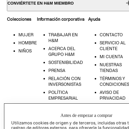
CONVIÉRTETE EN H&M MIEMBRO
Colecciones
Información corporativa
Ayuda
MUJER
TRABAJAR EN
CONTACTO
H&M
HOMBRE
SERVICIO AL
ACERCA DEL
CLIENTE
NIÑOS
GRUPO H&M
MI CUENTA
SOSTENIBILIDAD
NUESTRAS
PRENSA
TIENDAS
RELACIÓN CON
TÉRMINOS Y
INVERSONISTAS
CONDICIONE
POLÍTICA
AVISO DE
EMPRESARIAL
PRIVACIDAD
GIFT CARD
AVISO DE
Antes de empezar a comprar
COOKIES
Utilizamos cookies de origen y de terceros, incluidas otras 
rastreo de editores externos, para ofrecerle la funcionalid
LIBRO DE