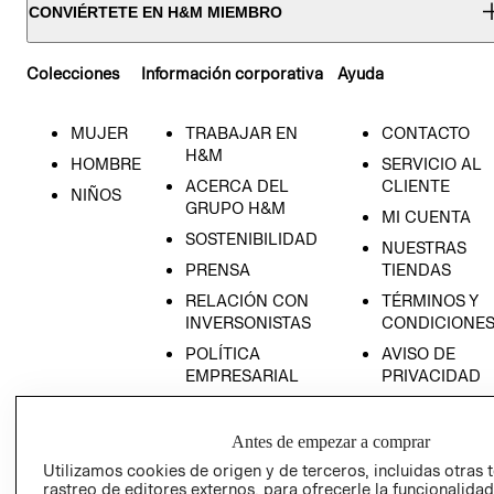
CONVIÉRTETE EN H&M MIEMBRO
Colecciones
Información corporativa
Ayuda
MUJER
TRABAJAR EN
CONTACTO
H&M
HOMBRE
SERVICIO AL
ACERCA DEL
CLIENTE
NIÑOS
GRUPO H&M
MI CUENTA
SOSTENIBILIDAD
NUESTRAS
PRENSA
TIENDAS
RELACIÓN CON
TÉRMINOS Y
INVERSONISTAS
CONDICIONE
POLÍTICA
AVISO DE
EMPRESARIAL
PRIVACIDAD
GIFT CARD
AVISO DE
Antes de empezar a comprar
COOKIES
Utilizamos cookies de origen y de terceros, incluidas otras 
rastreo de editores externos, para ofrecerle la funcionalid
LIBRO DE