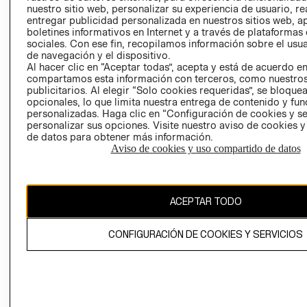
nuestro sitio web, personalizar su experiencia de usuario, rea
RECLAMACIO
entregar publicidad personalizada en nuestros sitios web, a
boletines informativos en Internet y a través de plataformas
sociales. Con ese fin, recopilamos información sobre el usua
de navegación y el dispositivo.
Al hacer clic en “Aceptar todas”, acepta y está de acuerdo e
compartamos esta información con terceros, como nuestros
publicitarios. Al elegir “Solo cookies requeridas”, se bloque
opcionales, lo que limita nuestra entrega de contenido y fu
Ecuador ($)
personalizadas. Haga clic en “Configuración de cookies y se
personalizar sus opciones. Visite nuestro aviso de cookies 
CAMBIAR REGIÓN
de datos para obtener más información.
Aviso de cookies y uso compartido de datos
El contenido de esta página web está protegido por copyright y es
ACEPTAR TODO
propiedad de H&M Hennes & Mauritz AB.
CONFIGURACIÓN DE COOKIES Y SERVICIOS