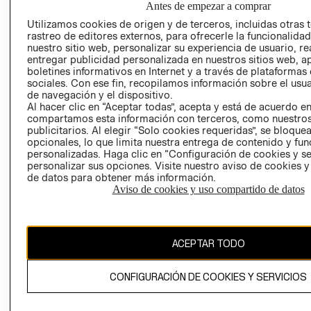
Antes de empezar a comprar
AVISO DE
Utilizamos cookies de origen y de terceros, incluidas otras 
COOKIES
rastreo de editores externos, para ofrecerle la funcionalid
nuestro sitio web, personalizar su experiencia de usuario, rea
LIBRO DE
entregar publicidad personalizada en nuestros sitios web, a
RECLAMACIO
boletines informativos en Internet y a través de plataformas
sociales. Con ese fin, recopilamos información sobre el usua
de navegación y el dispositivo.
Al hacer clic en “Aceptar todas”, acepta y está de acuerdo e
compartamos esta información con terceros, como nuestros
publicitarios. Al elegir “Solo cookies requeridas”, se bloque
opcionales, lo que limita nuestra entrega de contenido y fu
personalizadas. Haga clic en “Configuración de cookies y se
Ecuador ($)
personalizar sus opciones. Visite nuestro aviso de cookies 
de datos para obtener más información.
CAMBIAR REGIÓN
Aviso de cookies y uso compartido de datos
ACEPTAR TODO
El contenido de esta página web está protegido por copyright y es
propiedad de H&M Hennes & Mauritz AB.
CONFIGURACIÓN DE COOKIES Y SERVICIOS