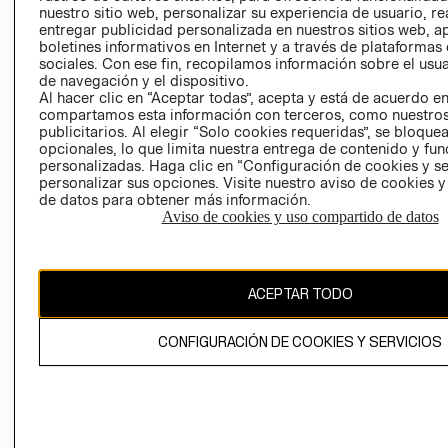
nuestro sitio web, personalizar su experiencia de usuario, rea
RECLAMACIO
entregar publicidad personalizada en nuestros sitios web, a
boletines informativos en Internet y a través de plataformas
sociales. Con ese fin, recopilamos información sobre el usua
de navegación y el dispositivo.
Al hacer clic en “Aceptar todas”, acepta y está de acuerdo e
compartamos esta información con terceros, como nuestros
publicitarios. Al elegir “Solo cookies requeridas”, se bloque
opcionales, lo que limita nuestra entrega de contenido y fu
Ecuador ($)
personalizadas. Haga clic en “Configuración de cookies y se
personalizar sus opciones. Visite nuestro aviso de cookies 
CAMBIAR REGIÓN
de datos para obtener más información.
Aviso de cookies y uso compartido de datos
El contenido de esta página web está protegido por copyright y es
ACEPTAR TODO
propiedad de H&M Hennes & Mauritz AB.
CONFIGURACIÓN DE COOKIES Y SERVICIOS