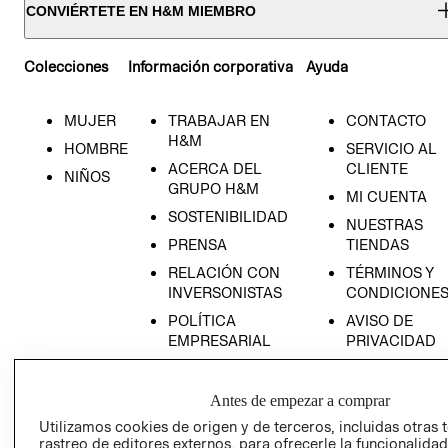
CONVIÉRTETE EN H&M MIEMBRO
Colecciones
Información corporativa
Ayuda
MUJER
TRABAJAR EN
CONTACTO
H&M
HOMBRE
SERVICIO AL
ACERCA DEL
CLIENTE
NIÑOS
GRUPO H&M
MI CUENTA
SOSTENIBILIDAD
NUESTRAS
PRENSA
TIENDAS
RELACIÓN CON
TÉRMINOS Y
INVERSONISTAS
CONDICIONE
POLÍTICA
AVISO DE
EMPRESARIAL
PRIVACIDAD
GIFT CARD
AVISO DE
Antes de empezar a comprar
COOKIES
Utilizamos cookies de origen y de terceros, incluidas otras 
rastreo de editores externos, para ofrecerle la funcionalid
LIBRO DE