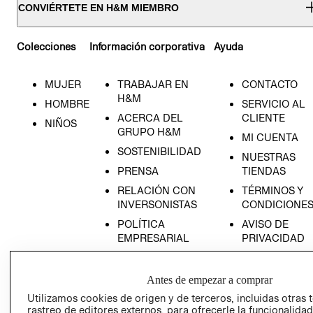
CONVIÉRTETE EN H&M MIEMBRO
Colecciones
Información corporativa
Ayuda
MUJER
TRABAJAR EN
CONTACTO
H&M
HOMBRE
SERVICIO AL
ACERCA DEL
CLIENTE
NIÑOS
GRUPO H&M
MI CUENTA
SOSTENIBILIDAD
NUESTRAS
PRENSA
TIENDAS
RELACIÓN CON
TÉRMINOS Y
INVERSONISTAS
CONDICIONE
POLÍTICA
AVISO DE
EMPRESARIAL
PRIVACIDAD
GIFT CARD
AVISO DE
Antes de empezar a comprar
COOKIES
Utilizamos cookies de origen y de terceros, incluidas otras 
rastreo de editores externos, para ofrecerle la funcionalid
LIBRO DE