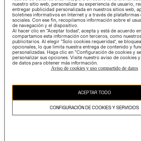
nuestro sitio web, personalizar su experiencia de usuario, rea
RECLAMACIO
entregar publicidad personalizada en nuestros sitios web, a
boletines informativos en Internet y a través de plataformas
sociales. Con ese fin, recopilamos información sobre el usua
de navegación y el dispositivo.
Al hacer clic en “Aceptar todas”, acepta y está de acuerdo e
compartamos esta información con terceros, como nuestros
publicitarios. Al elegir “Solo cookies requeridas”, se bloque
opcionales, lo que limita nuestra entrega de contenido y fu
Ecuador ($)
personalizadas. Haga clic en “Configuración de cookies y se
personalizar sus opciones. Visite nuestro aviso de cookies 
CAMBIAR REGIÓN
de datos para obtener más información.
Aviso de cookies y uso compartido de datos
El contenido de esta página web está protegido por copyright y es
ACEPTAR TODO
propiedad de H&M Hennes & Mauritz AB.
CONFIGURACIÓN DE COOKIES Y SERVICIOS