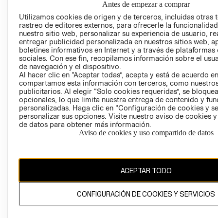
Antes de empezar a comprar
AVISO DE
Utilizamos cookies de origen y de terceros, incluidas otras 
COOKIES
rastreo de editores externos, para ofrecerle la funcionalid
nuestro sitio web, personalizar su experiencia de usuario, rea
LIBRO DE
entregar publicidad personalizada en nuestros sitios web, a
RECLAMACIO
boletines informativos en Internet y a través de plataformas
sociales. Con ese fin, recopilamos información sobre el usua
de navegación y el dispositivo.
Al hacer clic en “Aceptar todas”, acepta y está de acuerdo e
compartamos esta información con terceros, como nuestros
publicitarios. Al elegir “Solo cookies requeridas”, se bloque
opcionales, lo que limita nuestra entrega de contenido y fu
personalizadas. Haga clic en “Configuración de cookies y se
Ecuador ($)
personalizar sus opciones. Visite nuestro aviso de cookies 
de datos para obtener más información.
CAMBIAR REGIÓN
Aviso de cookies y uso compartido de datos
ACEPTAR TODO
El contenido de esta página web está protegido por copyright y es
propiedad de H&M Hennes & Mauritz AB.
CONFIGURACIÓN DE COOKIES Y SERVICIOS