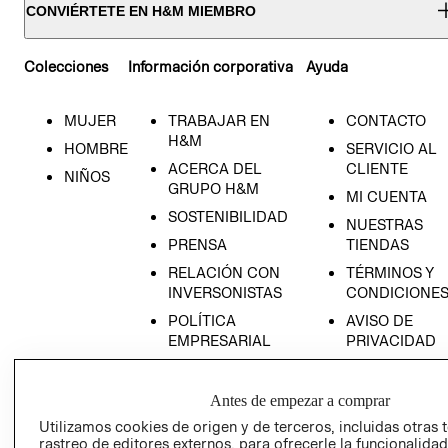
CONVIÉRTETE EN H&M MIEMBRO
Colecciones
Información corporativa
Ayuda
MUJER
TRABAJAR EN
CONTACTO
H&M
HOMBRE
SERVICIO AL
ACERCA DEL
CLIENTE
NIÑOS
GRUPO H&M
MI CUENTA
SOSTENIBILIDAD
NUESTRAS
PRENSA
TIENDAS
RELACIÓN CON
TÉRMINOS Y
INVERSONISTAS
CONDICIONE
POLÍTICA
AVISO DE
EMPRESARIAL
PRIVACIDAD
GIFT CARD
AVISO DE
Antes de empezar a comprar
COOKIES
Utilizamos cookies de origen y de terceros, incluidas otras 
rastreo de editores externos, para ofrecerle la funcionalid
LIBRO DE