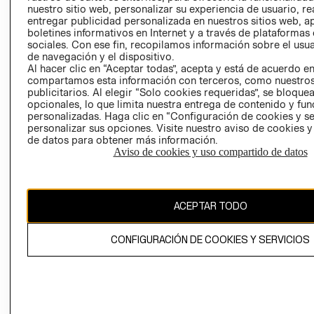
nuestro sitio web, personalizar su experiencia de usuario, rea
RECLAMACIO
entregar publicidad personalizada en nuestros sitios web, a
boletines informativos en Internet y a través de plataformas
sociales. Con ese fin, recopilamos información sobre el usua
de navegación y el dispositivo.
Al hacer clic en “Aceptar todas”, acepta y está de acuerdo e
compartamos esta información con terceros, como nuestros
publicitarios. Al elegir “Solo cookies requeridas”, se bloque
opcionales, lo que limita nuestra entrega de contenido y fu
Ecuador ($)
personalizadas. Haga clic en “Configuración de cookies y se
personalizar sus opciones. Visite nuestro aviso de cookies 
CAMBIAR REGIÓN
de datos para obtener más información.
Aviso de cookies y uso compartido de datos
El contenido de esta página web está protegido por copyright y es
ACEPTAR TODO
propiedad de H&M Hennes & Mauritz AB.
CONFIGURACIÓN DE COOKIES Y SERVICIOS