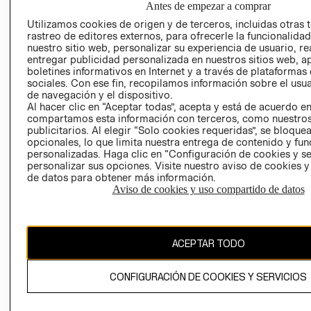
Antes de empezar a comprar
AVISO DE
Utilizamos cookies de origen y de terceros, incluidas otras 
COOKIES
rastreo de editores externos, para ofrecerle la funcionalid
nuestro sitio web, personalizar su experiencia de usuario, rea
LIBRO DE
entregar publicidad personalizada en nuestros sitios web, a
RECLAMACIO
boletines informativos en Internet y a través de plataformas
sociales. Con ese fin, recopilamos información sobre el usua
de navegación y el dispositivo.
Al hacer clic en “Aceptar todas”, acepta y está de acuerdo e
compartamos esta información con terceros, como nuestros
publicitarios. Al elegir “Solo cookies requeridas”, se bloque
opcionales, lo que limita nuestra entrega de contenido y fu
personalizadas. Haga clic en “Configuración de cookies y se
Ecuador ($)
personalizar sus opciones. Visite nuestro aviso de cookies 
de datos para obtener más información.
CAMBIAR REGIÓN
Aviso de cookies y uso compartido de datos
ACEPTAR TODO
El contenido de esta página web está protegido por copyright y es
propiedad de H&M Hennes & Mauritz AB.
CONFIGURACIÓN DE COOKIES Y SERVICIOS