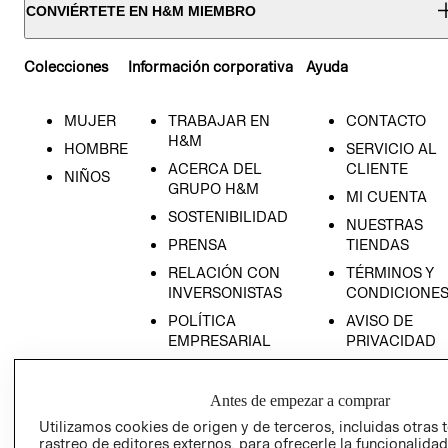
CONVIÉRTETE EN H&M MIEMBRO
Colecciones
Información corporativa
Ayuda
MUJER
TRABAJAR EN
CONTACTO
H&M
HOMBRE
SERVICIO AL
ACERCA DEL
CLIENTE
NIÑOS
GRUPO H&M
MI CUENTA
SOSTENIBILIDAD
NUESTRAS
PRENSA
TIENDAS
RELACIÓN CON
TÉRMINOS Y
INVERSONISTAS
CONDICIONE
POLÍTICA
AVISO DE
EMPRESARIAL
PRIVACIDAD
GIFT CARD
AVISO DE
Antes de empezar a comprar
COOKIES
Utilizamos cookies de origen y de terceros, incluidas otras 
rastreo de editores externos, para ofrecerle la funcionalid
LIBRO DE