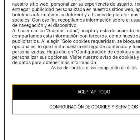
nuestro sitio web, personalizar su experiencia de usuario, rea
RECLAMACIO
entregar publicidad personalizada en nuestros sitios web, a
boletines informativos en Internet y a través de plataformas
sociales. Con ese fin, recopilamos información sobre el usua
de navegación y el dispositivo.
Al hacer clic en “Aceptar todas”, acepta y está de acuerdo e
compartamos esta información con terceros, como nuestros
publicitarios. Al elegir “Solo cookies requeridas”, se bloque
opcionales, lo que limita nuestra entrega de contenido y fu
Ecuador ($)
personalizadas. Haga clic en “Configuración de cookies y se
personalizar sus opciones. Visite nuestro aviso de cookies 
CAMBIAR REGIÓN
de datos para obtener más información.
Aviso de cookies y uso compartido de datos
El contenido de esta página web está protegido por copyright y es
ACEPTAR TODO
propiedad de H&M Hennes & Mauritz AB.
CONFIGURACIÓN DE COOKIES Y SERVICIOS