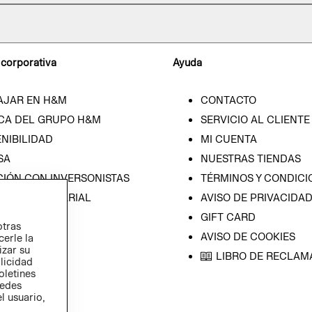
 corporativa
Ayuda
AJAR EN H&M
CONTACTO
CA DEL GRUPO H&M
SERVICIO AL CLIENTE
NIBILIDAD
MI CUENTA
SA
NUESTRAS TIENDAS
CIÓN CON INVERSONISTAS
TÉRMINOS Y CONDICI
ICA EMPRESARIAL
AVISO DE PRIVACIDA
GIFT CARD
otras
AVISO DE COOKIES
cerle la
izar su
LIBRO DE RECLAM
blicidad
oletines
redes
l usuario,