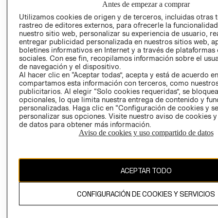
Antes de empezar a comprar
AVISO DE
Utilizamos cookies de origen y de terceros, incluidas otras 
COOKIES
rastreo de editores externos, para ofrecerle la funcionalid
nuestro sitio web, personalizar su experiencia de usuario, rea
LIBRO DE
entregar publicidad personalizada en nuestros sitios web, a
RECLAMACIO
boletines informativos en Internet y a través de plataformas
sociales. Con ese fin, recopilamos información sobre el usua
de navegación y el dispositivo.
Al hacer clic en “Aceptar todas”, acepta y está de acuerdo e
compartamos esta información con terceros, como nuestros
publicitarios. Al elegir “Solo cookies requeridas”, se bloque
opcionales, lo que limita nuestra entrega de contenido y fu
personalizadas. Haga clic en “Configuración de cookies y se
Ecuador ($)
personalizar sus opciones. Visite nuestro aviso de cookies 
de datos para obtener más información.
CAMBIAR REGIÓN
Aviso de cookies y uso compartido de datos
ACEPTAR TODO
El contenido de esta página web está protegido por copyright y es
propiedad de H&M Hennes & Mauritz AB.
CONFIGURACIÓN DE COOKIES Y SERVICIOS