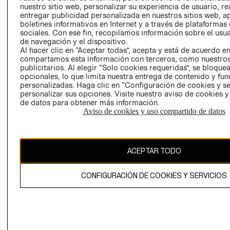
nuestro sitio web, personalizar su experiencia de usuario, rea
RECLAMACIO
entregar publicidad personalizada en nuestros sitios web, a
boletines informativos en Internet y a través de plataformas
sociales. Con ese fin, recopilamos información sobre el usua
de navegación y el dispositivo.
Al hacer clic en “Aceptar todas”, acepta y está de acuerdo e
compartamos esta información con terceros, como nuestros
publicitarios. Al elegir “Solo cookies requeridas”, se bloque
opcionales, lo que limita nuestra entrega de contenido y fu
Ecuador ($)
personalizadas. Haga clic en “Configuración de cookies y se
personalizar sus opciones. Visite nuestro aviso de cookies 
CAMBIAR REGIÓN
de datos para obtener más información.
Aviso de cookies y uso compartido de datos
El contenido de esta página web está protegido por copyright y es
ACEPTAR TODO
propiedad de H&M Hennes & Mauritz AB.
CONFIGURACIÓN DE COOKIES Y SERVICIOS