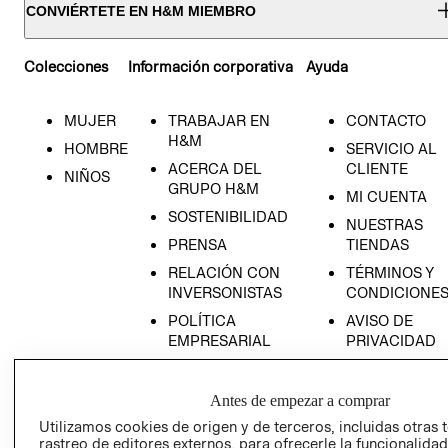
CONVIÉRTETE EN H&M MIEMBRO
Colecciones
Información corporativa
Ayuda
MUJER
TRABAJAR EN
CONTACTO
H&M
HOMBRE
SERVICIO AL
ACERCA DEL
CLIENTE
NIÑOS
GRUPO H&M
MI CUENTA
SOSTENIBILIDAD
NUESTRAS
PRENSA
TIENDAS
RELACIÓN CON
TÉRMINOS Y
INVERSONISTAS
CONDICIONE
POLÍTICA
AVISO DE
EMPRESARIAL
PRIVACIDAD
GIFT CARD
AVISO DE
Antes de empezar a comprar
COOKIES
Utilizamos cookies de origen y de terceros, incluidas otras 
rastreo de editores externos, para ofrecerle la funcionalid
LIBRO DE