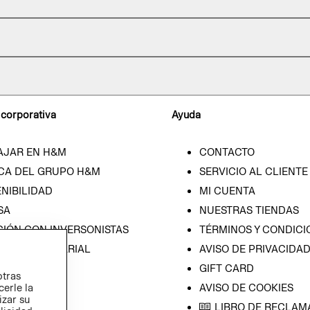
 corporativa
Ayuda
AJAR EN H&M
CONTACTO
CA DEL GRUPO H&M
SERVICIO AL CLIENTE
NIBILIDAD
MI CUENTA
SA
NUESTRAS TIENDAS
CIÓN CON INVERSONISTAS
TÉRMINOS Y CONDICI
ICA EMPRESARIAL
AVISO DE PRIVACIDA
GIFT CARD
otras
cerle la
AVISO DE COOKIES
izar su
LIBRO DE RECLAM