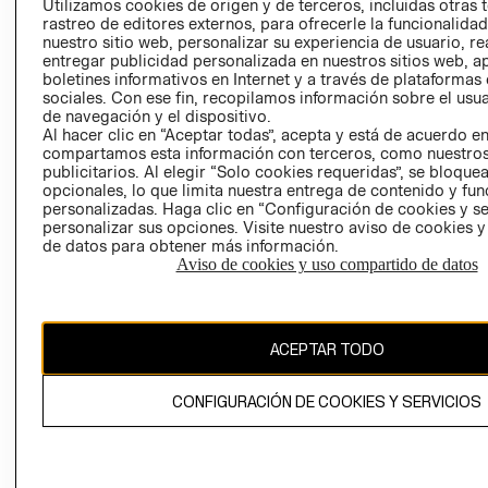
Utilizamos cookies de origen y de terceros, incluidas otras 
COOKIES
rastreo de editores externos, para ofrecerle la funcionalid
LIBRO DE
nuestro sitio web, personalizar su experiencia de usuario, rea
RECLAMACIO
entregar publicidad personalizada en nuestros sitios web, a
boletines informativos en Internet y a través de plataformas
sociales. Con ese fin, recopilamos información sobre el usua
de navegación y el dispositivo.
Al hacer clic en “Aceptar todas”, acepta y está de acuerdo e
compartamos esta información con terceros, como nuestros
publicitarios. Al elegir “Solo cookies requeridas”, se bloque
opcionales, lo que limita nuestra entrega de contenido y fu
Ecuador ($)
personalizadas. Haga clic en “Configuración de cookies y se
personalizar sus opciones. Visite nuestro aviso de cookies 
de datos para obtener más información.
CAMBIAR REGIÓN
Aviso de cookies y uso compartido de datos
El contenido de esta página web está protegido por copyright y es
ACEPTAR TODO
propiedad de H&M Hennes & Mauritz AB.
CONFIGURACIÓN DE COOKIES Y SERVICIOS