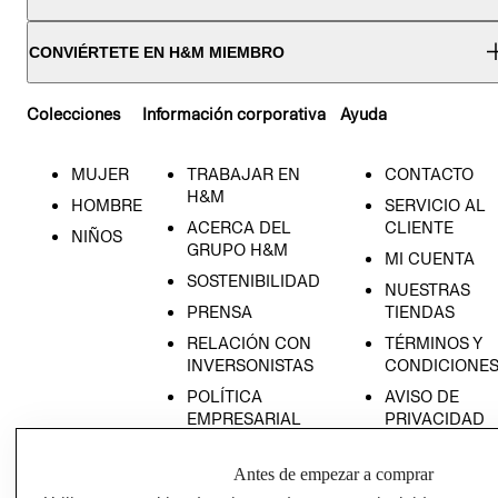
CONVIÉRTETE EN H&M MIEMBRO
Colecciones
Información corporativa
Ayuda
MUJER
TRABAJAR EN
CONTACTO
H&M
HOMBRE
SERVICIO AL
ACERCA DEL
CLIENTE
NIÑOS
GRUPO H&M
MI CUENTA
SOSTENIBILIDAD
NUESTRAS
PRENSA
TIENDAS
RELACIÓN CON
TÉRMINOS Y
INVERSONISTAS
CONDICIONE
POLÍTICA
AVISO DE
EMPRESARIAL
PRIVACIDAD
GIFT CARD
Antes de empezar a comprar
AVISO DE