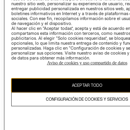
nuestro sitio web, personalizar su experiencia de usuario, rea
RECLAMACIO
entregar publicidad personalizada en nuestros sitios web, a
boletines informativos en Internet y a través de plataformas
sociales. Con ese fin, recopilamos información sobre el usua
de navegación y el dispositivo.
Al hacer clic en “Aceptar todas”, acepta y está de acuerdo e
compartamos esta información con terceros, como nuestros
publicitarios. Al elegir “Solo cookies requeridas”, se bloque
opcionales, lo que limita nuestra entrega de contenido y fu
Ecuador ($)
personalizadas. Haga clic en “Configuración de cookies y se
personalizar sus opciones. Visite nuestro aviso de cookies 
CAMBIAR REGIÓN
de datos para obtener más información.
Aviso de cookies y uso compartido de datos
El contenido de esta página web está protegido por copyright y es
ACEPTAR TODO
propiedad de H&M Hennes & Mauritz AB.
CONFIGURACIÓN DE COOKIES Y SERVICIOS