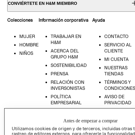
CONVIÉRTETE EN H&M MIEMBRO
Colecciones
Información corporativa
Ayuda
MUJER
TRABAJAR EN
CONTACTO
H&M
HOMBRE
SERVICIO AL
ACERCA DEL
CLIENTE
NIÑOS
GRUPO H&M
MI CUENTA
SOSTENIBILIDAD
NUESTRAS
PRENSA
TIENDAS
RELACIÓN CON
TÉRMINOS Y
INVERSONISTAS
CONDICIONE
POLÍTICA
AVISO DE
EMPRESARIAL
PRIVACIDAD
GIFT CARD
AVISO DE
Antes de empezar a comprar
COOKIES
Utilizamos cookies de origen y de terceros, incluidas otras 
rastreo de editores externos, para ofrecerle la funcionalid
LIBRO DE