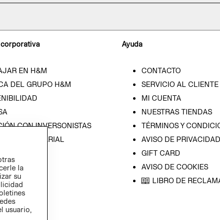
 corporativa
Ayuda
AJAR EN H&M
CONTACTO
CA DEL GRUPO H&M
SERVICIO AL CLIENTE
NIBILIDAD
MI CUENTA
SA
NUESTRAS TIENDAS
CIÓN CON INVERSONISTAS
TÉRMINOS Y CONDICI
ICA EMPRESARIAL
AVISO DE PRIVACIDA
GIFT CARD
otras
AVISO DE COOKIES
cerle la
izar su
LIBRO DE RECLAM
blicidad
oletines
redes
l usuario,