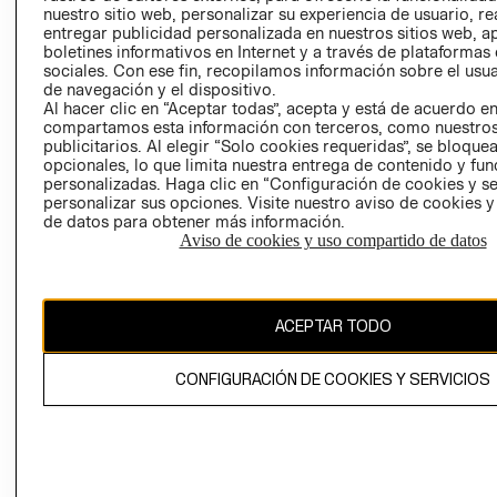
nuestro sitio web, personalizar su experiencia de usuario, rea
RECLAMACIO
entregar publicidad personalizada en nuestros sitios web, a
boletines informativos en Internet y a través de plataformas
sociales. Con ese fin, recopilamos información sobre el usua
de navegación y el dispositivo.
Al hacer clic en “Aceptar todas”, acepta y está de acuerdo e
compartamos esta información con terceros, como nuestros
publicitarios. Al elegir “Solo cookies requeridas”, se bloque
opcionales, lo que limita nuestra entrega de contenido y fu
Ecuador ($)
personalizadas. Haga clic en “Configuración de cookies y se
personalizar sus opciones. Visite nuestro aviso de cookies 
CAMBIAR REGIÓN
de datos para obtener más información.
Aviso de cookies y uso compartido de datos
El contenido de esta página web está protegido por copyright y es
ACEPTAR TODO
propiedad de H&M Hennes & Mauritz AB.
CONFIGURACIÓN DE COOKIES Y SERVICIOS