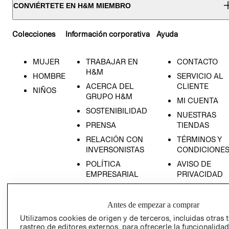
CONVIÉRTETE EN H&M MIEMBRO
Colecciones
Información corporativa
Ayuda
MUJER
TRABAJAR EN
CONTACTO
H&M
HOMBRE
SERVICIO AL
ACERCA DEL
CLIENTE
NIÑOS
GRUPO H&M
MI CUENTA
SOSTENIBILIDAD
NUESTRAS
PRENSA
TIENDAS
RELACIÓN CON
TÉRMINOS Y
INVERSONISTAS
CONDICIONE
POLÍTICA
AVISO DE
EMPRESARIAL
PRIVACIDAD
GIFT CARD
AVISO DE
Antes de empezar a comprar
COOKIES
Utilizamos cookies de origen y de terceros, incluidas otras 
rastreo de editores externos, para ofrecerle la funcionalid
LIBRO DE