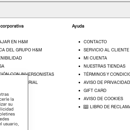
 corporativa
Ayuda
AJAR EN H&M
CONTACTO
CA DEL GRUPO H&M
SERVICIO AL CLIENTE
NIBILIDAD
MI CUENTA
SA
NUESTRAS TIENDAS
CIÓN CON INVERSONISTAS
TÉRMINOS Y CONDICI
ICA EMPRESARIAL
AVISO DE PRIVACIDA
GIFT CARD
otras
AVISO DE COOKIES
cerle la
izar su
LIBRO DE RECLAM
blicidad
oletines
redes
l usuario,