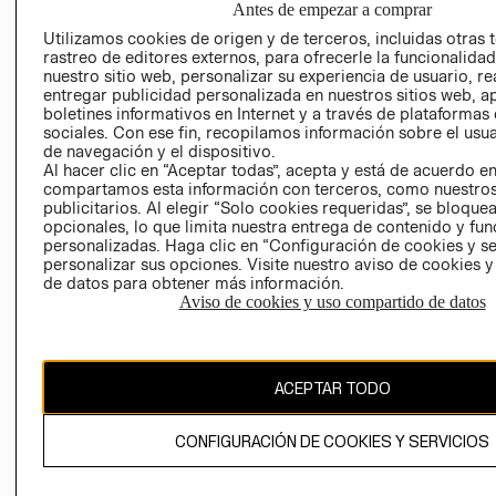
Antes de empezar a comprar
AVISO DE
Utilizamos cookies de origen y de terceros, incluidas otras 
COOKIES
rastreo de editores externos, para ofrecerle la funcionalid
nuestro sitio web, personalizar su experiencia de usuario, rea
LIBRO DE
entregar publicidad personalizada en nuestros sitios web, a
RECLAMACIO
boletines informativos en Internet y a través de plataformas
sociales. Con ese fin, recopilamos información sobre el usua
de navegación y el dispositivo.
Al hacer clic en “Aceptar todas”, acepta y está de acuerdo e
compartamos esta información con terceros, como nuestros
publicitarios. Al elegir “Solo cookies requeridas”, se bloque
opcionales, lo que limita nuestra entrega de contenido y fu
personalizadas. Haga clic en “Configuración de cookies y se
Ecuador ($)
personalizar sus opciones. Visite nuestro aviso de cookies 
de datos para obtener más información.
CAMBIAR REGIÓN
Aviso de cookies y uso compartido de datos
ACEPTAR TODO
El contenido de esta página web está protegido por copyright y es
propiedad de H&M Hennes & Mauritz AB.
CONFIGURACIÓN DE COOKIES Y SERVICIOS