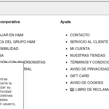
 corporativa
Ayuda
AJAR EN H&M
CONTACTO
CA DEL GRUPO H&M
SERVICIO AL CLIENTE
NIBILIDAD
MI CUENTA
SA
NUESTRAS TIENDAS
CIÓN CON INVERSONISTAS
TÉRMINOS Y CONDICI
ICA EMPRESARIAL
AVISO DE PRIVACIDA
GIFT CARD
otras
AVISO DE COOKIES
cerle la
izar su
LIBRO DE RECLAM
blicidad
oletines
redes
l usuario,