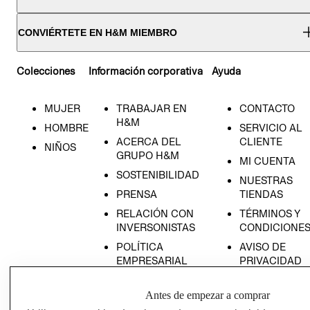
CONVIÉRTETE EN H&M MIEMBRO
Colecciones
Información corporativa
Ayuda
MUJER
TRABAJAR EN
CONTACTO
H&M
HOMBRE
SERVICIO AL
ACERCA DEL
CLIENTE
NIÑOS
GRUPO H&M
MI CUENTA
SOSTENIBILIDAD
NUESTRAS
PRENSA
TIENDAS
RELACIÓN CON
TÉRMINOS Y
INVERSONISTAS
CONDICIONE
POLÍTICA
AVISO DE
EMPRESARIAL
PRIVACIDAD
GIFT CARD
Antes de empezar a comprar
AVISO DE