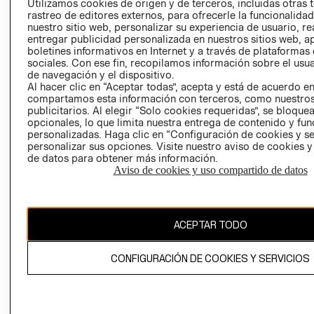
Utilizamos cookies de origen y de terceros, incluidas otras 
COOKIES
rastreo de editores externos, para ofrecerle la funcionalid
LIBRO DE
nuestro sitio web, personalizar su experiencia de usuario, rea
RECLAMACIO
entregar publicidad personalizada en nuestros sitios web, a
boletines informativos en Internet y a través de plataformas
sociales. Con ese fin, recopilamos información sobre el usua
de navegación y el dispositivo.
Al hacer clic en “Aceptar todas”, acepta y está de acuerdo e
compartamos esta información con terceros, como nuestros
publicitarios. Al elegir “Solo cookies requeridas”, se bloque
opcionales, lo que limita nuestra entrega de contenido y fu
Ecuador ($)
personalizadas. Haga clic en “Configuración de cookies y se
personalizar sus opciones. Visite nuestro aviso de cookies 
de datos para obtener más información.
CAMBIAR REGIÓN
Aviso de cookies y uso compartido de datos
El contenido de esta página web está protegido por copyright y es
ACEPTAR TODO
propiedad de H&M Hennes & Mauritz AB.
CONFIGURACIÓN DE COOKIES Y SERVICIOS