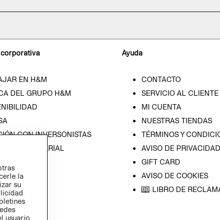
 corporativa
Ayuda
AJAR EN H&M
CONTACTO
CA DEL GRUPO H&M
SERVICIO AL CLIENTE
NIBILIDAD
MI CUENTA
SA
NUESTRAS TIENDAS
CIÓN CON INVERSONISTAS
TÉRMINOS Y CONDICI
ICA EMPRESARIAL
AVISO DE PRIVACIDA
GIFT CARD
otras
AVISO DE COOKIES
cerle la
izar su
LIBRO DE RECLAM
blicidad
oletines
redes
l usuario,