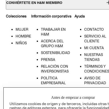
CONVIÉRTETE EN H&M MIEMBRO
Colecciones
Información corporativa
Ayuda
MUJER
TRABAJAR EN
CONTACTO
H&M
HOMBRE
SERVICIO AL
ACERCA DEL
CLIENTE
NIÑOS
GRUPO H&M
MI CUENTA
SOSTENIBILIDAD
NUESTRAS
PRENSA
TIENDAS
RELACIÓN CON
TÉRMINOS Y
INVERSONISTAS
CONDICIONE
POLÍTICA
AVISO DE
EMPRESARIAL
PRIVACIDAD
GIFT CARD
AVISO DE
Antes de empezar a comprar
COOKIES
Utilizamos cookies de origen y de terceros, incluidas otras 
rastreo de editores externos, para ofrecerle la funcionalid
LIBRO DE