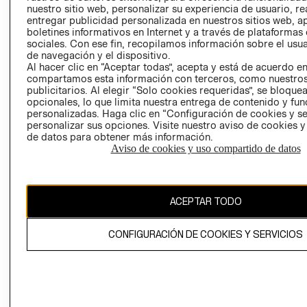
nuestro sitio web, personalizar su experiencia de usuario, rea
RECLAMACIO
entregar publicidad personalizada en nuestros sitios web, a
boletines informativos en Internet y a través de plataformas
sociales. Con ese fin, recopilamos información sobre el usua
de navegación y el dispositivo.
Al hacer clic en “Aceptar todas”, acepta y está de acuerdo e
compartamos esta información con terceros, como nuestros
publicitarios. Al elegir “Solo cookies requeridas”, se bloque
opcionales, lo que limita nuestra entrega de contenido y fu
Ecuador ($)
personalizadas. Haga clic en “Configuración de cookies y se
personalizar sus opciones. Visite nuestro aviso de cookies 
CAMBIAR REGIÓN
de datos para obtener más información.
Aviso de cookies y uso compartido de datos
El contenido de esta página web está protegido por copyright y es
ACEPTAR TODO
propiedad de H&M Hennes & Mauritz AB.
CONFIGURACIÓN DE COOKIES Y SERVICIOS