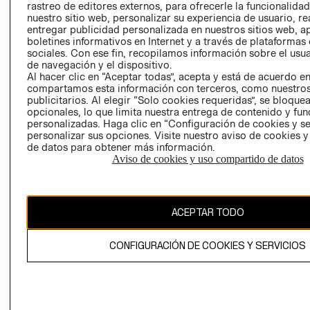
rastreo de editores externos, para ofrecerle la funcionalid
LIBRO DE
nuestro sitio web, personalizar su experiencia de usuario, rea
RECLAMACIO
entregar publicidad personalizada en nuestros sitios web, a
boletines informativos en Internet y a través de plataformas
sociales. Con ese fin, recopilamos información sobre el usua
de navegación y el dispositivo.
Al hacer clic en “Aceptar todas”, acepta y está de acuerdo e
compartamos esta información con terceros, como nuestros
publicitarios. Al elegir “Solo cookies requeridas”, se bloque
opcionales, lo que limita nuestra entrega de contenido y fu
Ecuador ($)
personalizadas. Haga clic en “Configuración de cookies y se
personalizar sus opciones. Visite nuestro aviso de cookies 
CAMBIAR REGIÓN
de datos para obtener más información.
Aviso de cookies y uso compartido de datos
El contenido de esta página web está protegido por copyright y es
ACEPTAR TODO
propiedad de H&M Hennes & Mauritz AB.
CONFIGURACIÓN DE COOKIES Y SERVICIOS