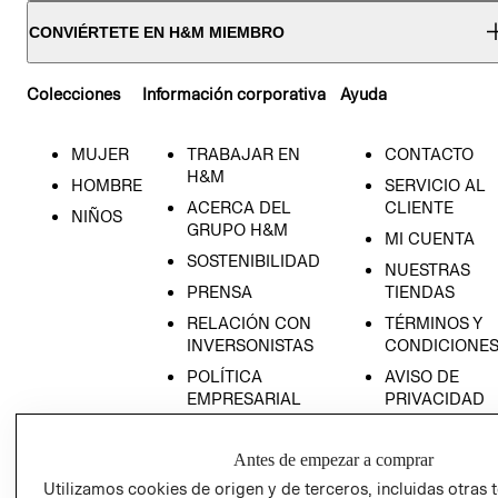
CONVIÉRTETE EN H&M MIEMBRO
Colecciones
Información corporativa
Ayuda
MUJER
TRABAJAR EN
CONTACTO
H&M
HOMBRE
SERVICIO AL
ACERCA DEL
CLIENTE
NIÑOS
GRUPO H&M
MI CUENTA
SOSTENIBILIDAD
NUESTRAS
PRENSA
TIENDAS
RELACIÓN CON
TÉRMINOS Y
INVERSONISTAS
CONDICIONE
POLÍTICA
AVISO DE
EMPRESARIAL
PRIVACIDAD
GIFT CARD
Antes de empezar a comprar
AVISO DE
COOKIES
Utilizamos cookies de origen y de terceros, incluidas otras 