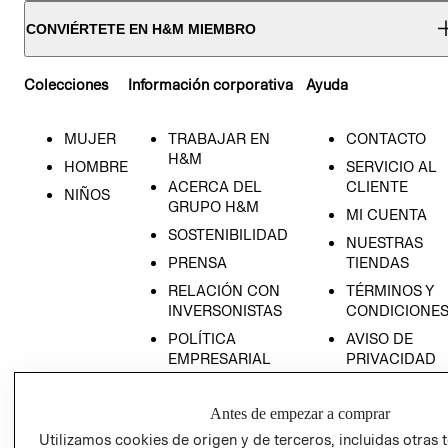
CONVIÉRTETE EN H&M MIEMBRO
Colecciones
Información corporativa
Ayuda
MUJER
TRABAJAR EN
CONTACTO
H&M
HOMBRE
SERVICIO AL
ACERCA DEL
CLIENTE
NIÑOS
GRUPO H&M
MI CUENTA
SOSTENIBILIDAD
NUESTRAS
PRENSA
TIENDAS
RELACIÓN CON
TÉRMINOS Y
INVERSONISTAS
CONDICIONE
POLÍTICA
AVISO DE
EMPRESARIAL
PRIVACIDAD
GIFT CARD
Antes de empezar a comprar
AVISO DE
COOKIES
Utilizamos cookies de origen y de terceros, incluidas otras 