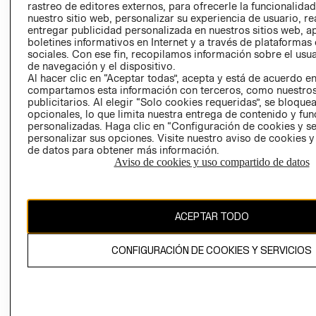
rastreo de editores externos, para ofrecerle la funcionalid
LIBRO DE
nuestro sitio web, personalizar su experiencia de usuario, rea
RECLAMACIO
entregar publicidad personalizada en nuestros sitios web, a
boletines informativos en Internet y a través de plataformas
sociales. Con ese fin, recopilamos información sobre el usua
de navegación y el dispositivo.
Al hacer clic en “Aceptar todas”, acepta y está de acuerdo e
compartamos esta información con terceros, como nuestros
publicitarios. Al elegir “Solo cookies requeridas”, se bloque
opcionales, lo que limita nuestra entrega de contenido y fu
Ecuador ($)
personalizadas. Haga clic en “Configuración de cookies y se
personalizar sus opciones. Visite nuestro aviso de cookies 
CAMBIAR REGIÓN
de datos para obtener más información.
Aviso de cookies y uso compartido de datos
El contenido de esta página web está protegido por copyright y es
ACEPTAR TODO
propiedad de H&M Hennes & Mauritz AB.
CONFIGURACIÓN DE COOKIES Y SERVICIOS