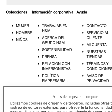
Colecciones
Información corporativa
Ayuda
MUJER
TRABAJAR EN
CONTACTO
H&M
HOMBRE
SERVICIO AL
ACERCA DEL
CLIENTE
NIÑOS
GRUPO H&M
MI CUENTA
SOSTENIBILIDAD
NUESTRAS
PRENSA
TIENDAS
RELACIÓN CON
TÉRMINOS Y
INVERSONISTAS
CONDICIONE
POLÍTICA
AVISO DE
EMPRESARIAL
PRIVACIDAD
GIFT CARD
AVISO DE
Antes de empezar a comprar
COOKIES
Utilizamos cookies de origen y de terceros, incluidas otras 
LIBRO DE
rastreo de editores externos, para ofrecerle la funcionalid
RECLAMACIO
nuestro sitio web, personalizar su experiencia de usuario, rea