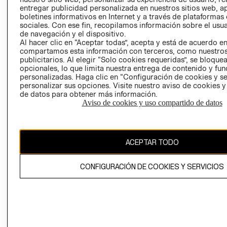
entregar publicidad personalizada en nuestros sitios web, a
boletines informativos en Internet y a través de plataformas
sociales. Con ese fin, recopilamos información sobre el usua
de navegación y el dispositivo.
Al hacer clic en “Aceptar todas”, acepta y está de acuerdo e
compartamos esta información con terceros, como nuestros
publicitarios. Al elegir “Solo cookies requeridas”, se bloque
opcionales, lo que limita nuestra entrega de contenido y fu
Ecuador ($)
personalizadas. Haga clic en “Configuración de cookies y se
personalizar sus opciones. Visite nuestro aviso de cookies 
CAMBIAR REGIÓN
de datos para obtener más información.
Aviso de cookies y uso compartido de datos
El contenido de esta página web está protegido por copyright y es
propiedad de H&M Hennes & Mauritz AB.
ACEPTAR TODO
CONFIGURACIÓN DE COOKIES Y SERVICIOS