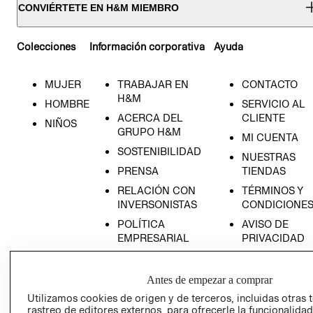
CONVIÉRTETE EN H&M MIEMBRO
Colecciones
Información corporativa
Ayuda
MUJER
TRABAJAR EN
CONTACTO
H&M
HOMBRE
SERVICIO AL
ACERCA DEL
CLIENTE
NIÑOS
GRUPO H&M
MI CUENTA
SOSTENIBILIDAD
NUESTRAS
PRENSA
TIENDAS
RELACIÓN CON
TÉRMINOS Y
INVERSONISTAS
CONDICIONE
POLÍTICA
AVISO DE
EMPRESARIAL
PRIVACIDAD
GIFT CARD
AVISO DE
Antes de empezar a comprar
COOKIES
Utilizamos cookies de origen y de terceros, incluidas otras 
rastreo de editores externos, para ofrecerle la funcionalid
LIBRO DE