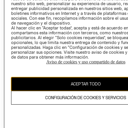
nuestro sitio web, personalizar su experiencia de usuario, rea
RECLAMACIO
entregar publicidad personalizada en nuestros sitios web, a
boletines informativos en Internet y a través de plataformas
sociales. Con ese fin, recopilamos información sobre el usua
de navegación y el dispositivo.
Al hacer clic en “Aceptar todas”, acepta y está de acuerdo e
compartamos esta información con terceros, como nuestros
publicitarios. Al elegir “Solo cookies requeridas”, se bloque
opcionales, lo que limita nuestra entrega de contenido y fu
Ecuador ($)
personalizadas. Haga clic en “Configuración de cookies y se
personalizar sus opciones. Visite nuestro aviso de cookies 
CAMBIAR REGIÓN
de datos para obtener más información.
Aviso de cookies y uso compartido de datos
El contenido de esta página web está protegido por copyright y es
ACEPTAR TODO
propiedad de H&M Hennes & Mauritz AB.
CONFIGURACIÓN DE COOKIES Y SERVICIOS