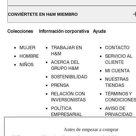
CONVIÉRTETE EN H&M MIEMBRO
Colecciones
Información corporativa
Ayuda
MUJER
TRABAJAR EN
CONTACTO
H&M
HOMBRE
SERVICIO AL
ACERCA DEL
CLIENTE
NIÑOS
GRUPO H&M
MI CUENTA
SOSTENIBILIDAD
NUESTRAS
PRENSA
TIENDAS
RELACIÓN CON
TÉRMINOS Y
INVERSONISTAS
CONDICIONE
POLÍTICA
AVISO DE
EMPRESARIAL
PRIVACIDAD
GIFT CARD
Antes de empezar a comprar
AVISO DE