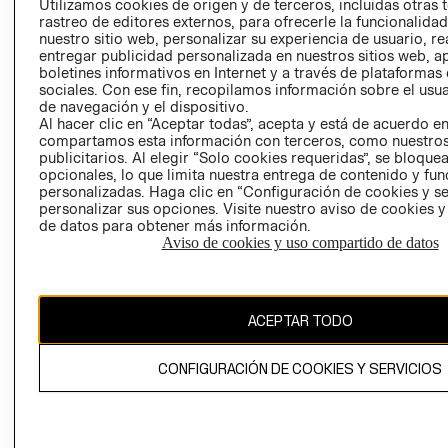
Utilizamos cookies de origen y de terceros, incluidas otras 
COOKIES
rastreo de editores externos, para ofrecerle la funcionalid
LIBRO DE
nuestro sitio web, personalizar su experiencia de usuario, rea
RECLAMACIO
entregar publicidad personalizada en nuestros sitios web, a
boletines informativos en Internet y a través de plataformas
sociales. Con ese fin, recopilamos información sobre el usua
de navegación y el dispositivo.
Al hacer clic en “Aceptar todas”, acepta y está de acuerdo e
compartamos esta información con terceros, como nuestros
publicitarios. Al elegir “Solo cookies requeridas”, se bloque
opcionales, lo que limita nuestra entrega de contenido y fu
Ecuador ($)
personalizadas. Haga clic en “Configuración de cookies y se
personalizar sus opciones. Visite nuestro aviso de cookies 
de datos para obtener más información.
CAMBIAR REGIÓN
Aviso de cookies y uso compartido de datos
El contenido de esta página web está protegido por copyright y es
ACEPTAR TODO
propiedad de H&M Hennes & Mauritz AB.
CONFIGURACIÓN DE COOKIES Y SERVICIOS