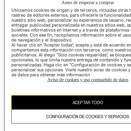
Antes de empezar a comprar
AVISO DE
Utilizamos cookies de origen y de terceros, incluidas otras 
COOKIES
rastreo de editores externos, para ofrecerle la funcionalid
nuestro sitio web, personalizar su experiencia de usuario, rea
LIBRO DE
entregar publicidad personalizada en nuestros sitios web, a
RECLAMACIO
boletines informativos en Internet y a través de plataformas
sociales. Con ese fin, recopilamos información sobre el usua
de navegación y el dispositivo.
Al hacer clic en “Aceptar todas”, acepta y está de acuerdo e
compartamos esta información con terceros, como nuestros
publicitarios. Al elegir “Solo cookies requeridas”, se bloque
opcionales, lo que limita nuestra entrega de contenido y fu
personalizadas. Haga clic en “Configuración de cookies y se
Ecuador ($)
personalizar sus opciones. Visite nuestro aviso de cookies 
de datos para obtener más información.
CAMBIAR REGIÓN
Aviso de cookies y uso compartido de datos
ACEPTAR TODO
El contenido de esta página web está protegido por copyright y es
propiedad de H&M Hennes & Mauritz AB.
CONFIGURACIÓN DE COOKIES Y SERVICIOS