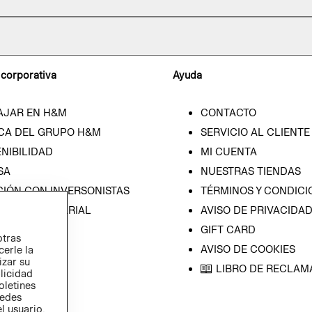
 corporativa
Ayuda
AJAR EN H&M
CONTACTO
CA DEL GRUPO H&M
SERVICIO AL CLIENTE
NIBILIDAD
MI CUENTA
SA
NUESTRAS TIENDAS
CIÓN CON INVERSONISTAS
TÉRMINOS Y CONDICI
ICA EMPRESARIAL
AVISO DE PRIVACIDA
GIFT CARD
otras
AVISO DE COOKIES
cerle la
izar su
LIBRO DE RECLAM
blicidad
oletines
redes
l usuario,