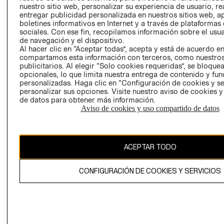
nuestro sitio web, personalizar su experiencia de usuario, rea
RECLAMACIO
entregar publicidad personalizada en nuestros sitios web, a
boletines informativos en Internet y a través de plataformas
sociales. Con ese fin, recopilamos información sobre el usua
de navegación y el dispositivo.
Al hacer clic en “Aceptar todas”, acepta y está de acuerdo e
compartamos esta información con terceros, como nuestros
publicitarios. Al elegir “Solo cookies requeridas”, se bloque
opcionales, lo que limita nuestra entrega de contenido y fu
Ecuador ($)
personalizadas. Haga clic en “Configuración de cookies y se
personalizar sus opciones. Visite nuestro aviso de cookies 
CAMBIAR REGIÓN
de datos para obtener más información.
Aviso de cookies y uso compartido de datos
El contenido de esta página web está protegido por copyright y es
ACEPTAR TODO
propiedad de H&M Hennes & Mauritz AB.
CONFIGURACIÓN DE COOKIES Y SERVICIOS