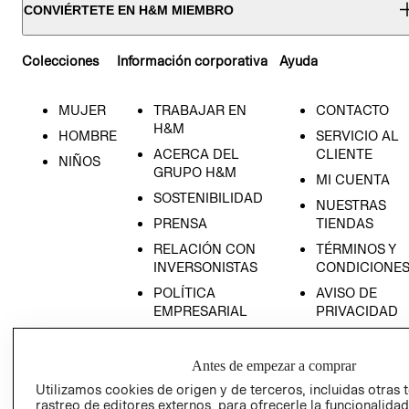
CONVIÉRTETE EN H&M MIEMBRO
Colecciones
Información corporativa
Ayuda
MUJER
TRABAJAR EN
CONTACTO
H&M
HOMBRE
SERVICIO AL
ACERCA DEL
CLIENTE
NIÑOS
GRUPO H&M
MI CUENTA
SOSTENIBILIDAD
NUESTRAS
PRENSA
TIENDAS
RELACIÓN CON
TÉRMINOS Y
INVERSONISTAS
CONDICIONE
POLÍTICA
AVISO DE
EMPRESARIAL
PRIVACIDAD
GIFT CARD
AVISO DE
Antes de empezar a comprar
COOKIES
Utilizamos cookies de origen y de terceros, incluidas otras 
rastreo de editores externos, para ofrecerle la funcionalid
LIBRO DE