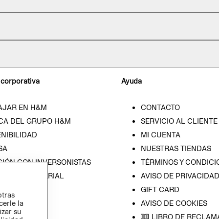
 corporativa
Ayuda
AJAR EN H&M
CONTACTO
CA DEL GRUPO H&M
SERVICIO AL CLIENTE
NIBILIDAD
MI CUENTA
SA
NUESTRAS TIENDAS
CIÓN CON INVERSONISTAS
TÉRMINOS Y CONDICI
ICA EMPRESARIAL
AVISO DE PRIVACIDA
GIFT CARD
otras
cerle la
AVISO DE COOKIES
izar su
LIBRO DE RECLAM