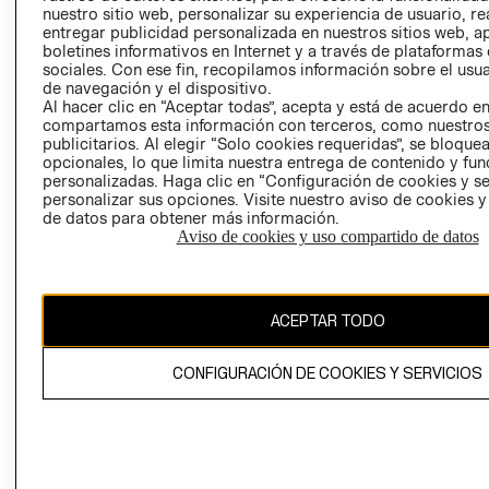
nuestro sitio web, personalizar su experiencia de usuario, rea
RECLAMACIO
entregar publicidad personalizada en nuestros sitios web, a
boletines informativos en Internet y a través de plataformas
sociales. Con ese fin, recopilamos información sobre el usua
de navegación y el dispositivo.
Al hacer clic en “Aceptar todas”, acepta y está de acuerdo e
compartamos esta información con terceros, como nuestros
publicitarios. Al elegir “Solo cookies requeridas”, se bloque
opcionales, lo que limita nuestra entrega de contenido y fu
Ecuador ($)
personalizadas. Haga clic en “Configuración de cookies y se
personalizar sus opciones. Visite nuestro aviso de cookies 
CAMBIAR REGIÓN
de datos para obtener más información.
Aviso de cookies y uso compartido de datos
El contenido de esta página web está protegido por copyright y es
ACEPTAR TODO
propiedad de H&M Hennes & Mauritz AB.
CONFIGURACIÓN DE COOKIES Y SERVICIOS