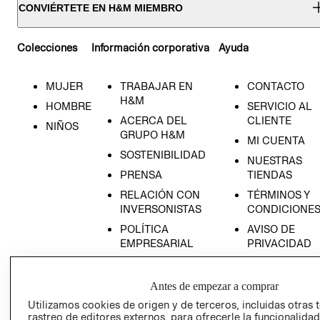
CONVIÉRTETE EN H&M MIEMBRO
Colecciones
Información corporativa
Ayuda
MUJER
TRABAJAR EN
CONTACTO
H&M
HOMBRE
SERVICIO AL
ACERCA DEL
CLIENTE
NIÑOS
GRUPO H&M
MI CUENTA
SOSTENIBILIDAD
NUESTRAS
PRENSA
TIENDAS
RELACIÓN CON
TÉRMINOS Y
INVERSONISTAS
CONDICIONE
POLÍTICA
AVISO DE
EMPRESARIAL
PRIVACIDAD
GIFT CARD
AVISO DE
Antes de empezar a comprar
COOKIES
Utilizamos cookies de origen y de terceros, incluidas otras 
rastreo de editores externos, para ofrecerle la funcionalid
LIBRO DE