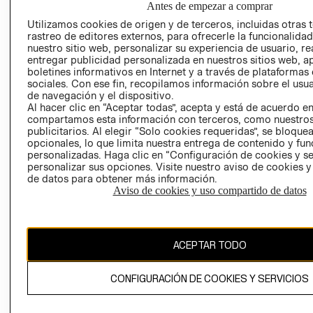
Antes de empezar a comprar
AVISO DE
Utilizamos cookies de origen y de terceros, incluidas otras 
COOKIES
rastreo de editores externos, para ofrecerle la funcionalid
nuestro sitio web, personalizar su experiencia de usuario, rea
LIBRO DE
entregar publicidad personalizada en nuestros sitios web, a
RECLAMACIO
boletines informativos en Internet y a través de plataformas
sociales. Con ese fin, recopilamos información sobre el usua
de navegación y el dispositivo.
Al hacer clic en “Aceptar todas”, acepta y está de acuerdo e
compartamos esta información con terceros, como nuestros
publicitarios. Al elegir “Solo cookies requeridas”, se bloque
opcionales, lo que limita nuestra entrega de contenido y fu
personalizadas. Haga clic en “Configuración de cookies y se
Ecuador ($)
personalizar sus opciones. Visite nuestro aviso de cookies 
de datos para obtener más información.
CAMBIAR REGIÓN
Aviso de cookies y uso compartido de datos
ACEPTAR TODO
El contenido de esta página web está protegido por copyright y es
propiedad de H&M Hennes & Mauritz AB.
CONFIGURACIÓN DE COOKIES Y SERVICIOS